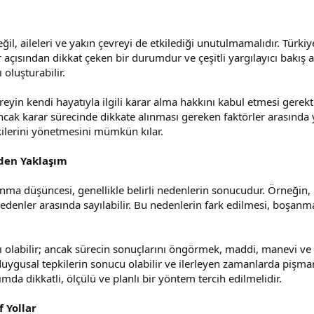
ğil, aileleri ve yakın çevreyi de etkilediği unutulmamalıdır. Türkiye
ısından dikkat çeken bir durumdur ve çeşitli yargılayıcı bakış açı
 oluşturabilir.
eyin kendi hayatıyla ilgili karar alma hakkını kabul etmesi gerekt
ak karar sürecinde dikkate alınması gereken faktörler arasında y
kilerini yönetmesini mümkün kılar.
nden Yaklaşım
ma düşüncesi, genellikle belirli nedenlerin sonucudur. Örneğin, k
denler arasında sayılabilir. Bu nedenlerin fark edilmesi, boşanma 
labilir; ancak sürecin sonuçlarını öngörmek, maddi, manevi ve so
uygusal tepkilerin sonucu olabilir ve ilerleyen zamanlarda pişmanlı
da dikkatli, ölçülü ve planlı bir yöntem tercih edilmelidir.
f Yollar