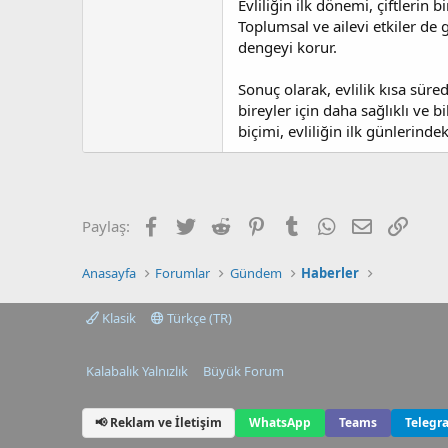
Evliliğin ilk dönemi, çiftlerin 
Toplumsal ve ailevi etkiler d
dengeyi korur.
Sonuç olarak, evlilik kısa süre
bireyler için daha sağlıklı ve 
biçimi, evliliğin ilk günlerin
Facebook
Twitter
Reddit
Pinterest
Tumblr
WhatsApp
E-posta
Link
Paylaş:
Anasayfa
Forumlar
Gündem
Haberler
Klasik
Türkçe (TR)
Kalabalık Yalnızlık
Büyük Forum
📢 Reklam ve İletişim
WhatsApp
Teams
Telegr