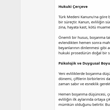
t
r
a
i
Hukuki Çerçeve
n
h
i
Türk Medeni Kanunu’na göre bo
bir süreçtir. Kanun, evliliğin
zina, hayata kast, kötü muamele
Önemli bir husus, boşanma tal
evlendikten hemen sonra mahke
beyanlarının dinlenmesi gibi a
hukuki prosedürün doğal bir sı
Psikolojik ve Duygusal Boy
Yeni evliliklerde boşanma düşün
dönemi, çiftlerin birbirlerini d
zaman sabır ve esneklik gerekti
Hemen boşanma düşüncesi, çoğun
evliliğin ilk aylarında ortaya ç
mümkün olduğunu belirtir. Bu, 