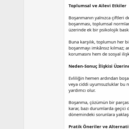
Toplumsal ve Ailevi Etkiler
Boşanmanın yalnızca çiftleri de
boşanması, toplumsal normlar aç
üzerinde ek bir psikolojik baskı
Buna karşılık, toplumun her bir
boşanmayı imkânsız kılmaz; anc
korumasını hem de sosyal iliş
Neden-Sonuç İlişkisi Üzeri
Evliliğin hemen ardından boşan
veya ciddi uyumsuzluklar bu ne
yardımcı olur.
Boşanma, çözümün bir parçası o
karar, bazı durumlarda geçici d
dönemindeki sorunlara yaklaşım
Pratik Öneriler ve Alternati