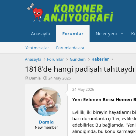
Anasayfa
Forumlar
Neler yeni
Ku
Yeni mesajlar
Forumlarda ara
Anasayfa
Forumlar
Gündem
Haberler
1818'de hangi padişah tahttaydı 
K
B
Damla
24 May 2026
o
a
n
ş
24 May 2026
u
l
Yeni Evlenen Birisi Hemen B
y
a
u
n
b
g
Evlilik, iki bireyin hayatlarını
a
ı
bazı durumlarda çiftler, evlili
Damla
ş
ç
edebilirler. Bu bağlamda, “Yen
l
t
New member
alındığında, bu konu karmaşık 
a
a