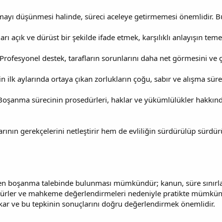
nmayı düşünmesi halinde, süreci aceleye getirmemesi önemlidir. B
rı açık ve dürüst bir şekilde ifade etmek, karşılıklı anlayışın temel
Profesyonel destek, tarafların sorunlarını daha net görmesini ve ç
 ilk aylarında ortaya çıkan zorlukların çoğu, sabır ve alışma süreci
Boşanma sürecinin prosedürleri, haklar ve yükümlülükler hakkınd
ının gerekçelerini netleştirir hem de evliliğin sürdürülüp sürdü
uken boşanma talebinde bulunması mümkündür; kanun, süre sınır
ürler ve mahkeme değerlendirmeleri nedeniyle pratikte mümkün
çıkar ve bu tepkinin sonuçlarını doğru değerlendirmek önemlidir.