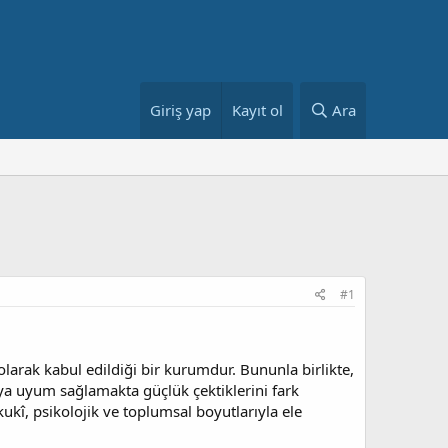
Giriş yap
Kayıt ol
Ara
#1
ı olarak kabul edildiği bir kurumdur. Bununla birlikte,
veya uyum sağlamakta güçlük çektiklerini fark
ukî, psikolojik ve toplumsal boyutlarıyla ele