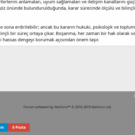
birbirlerini anlamaları, uyum sağlamaları ve iletişim kanallarını gü
e göz önünde bulundurulduğunda, karar sürecinde ölçülü ve bilinç
de sona erdirilebilir; ancak bu kararın hukuki, psikolojik ve toplum
bilinçli bir süreç ortaya çıkar. Boşanma, her zaman bir hak olarak 
deki hassas dengeyi korumak açısından önem taşır.
Forum software by XenForo™
© 2010-2019 XenForo Ltd.
am
E-Posta