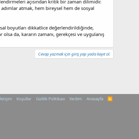
çlendirmeleri açısından kritik bir zaman dilimidir.
li adımlar atmak, hem bireysel hem de sosyal
sal boyutları dikkatlice değerlendirildiğinde,
var olsa da, kararın zamanı, gerekçesi ve uygulanış
Cevap yazmak için giriş yap yada kayıt ol.
İletişim
Koşullar
Gizlilik Politikası
Yardım
Anasayfa
R
S
S