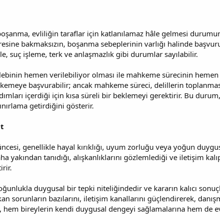
şanma, evliliğin taraflar için katlanılamaz hâle gelmesi durum
 süresine bakmaksızın, boşanma sebeplerinin varlığı halinde başvur
, suç işleme, terk ve anlaşmazlık gibi durumlar sayılabilir.
ebinin hemen verilebiliyor olması ile mahkeme sürecinin hemen ta
meye başvurabilir; ancak mahkeme süreci, delillerin toplanması,
dımları içerdiği için kısa süreli bir beklemeyi gerektirir. Bu du
nırlama getirdiğini gösterir.
ut
cesi, genellikle hayal kırıklığı, uyum zorluğu veya yoğun duygusal
aha yakından tanıdığı, alışkanlıklarını gözlemlediği ve iletişim kal
rir.
lukla duygusal bir tepki niteliğindedir ve kararın kalıcı sonuçla
ıkan sorunların bazılarını, iletişim kanallarını güçlendirerek, danı
hem bireylerin kendi duygusal dengeyi sağlamalarına hem de evlil