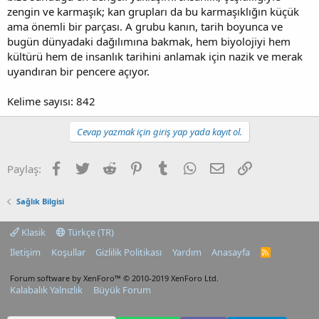
zengin ve karmaşık; kan grupları da bu karmaşıklığın küçük
ama önemli bir parçası. A grubu kanın, tarih boyunca ve
bugün dünyadaki dağılımına bakmak, hem biyolojiyi hem
kültürü hem de insanlık tarihini anlamak için nazik ve merak
uyandıran bir pencere açıyor.
Kelime sayısı: 842
Cevap yazmak için giriş yap yada kayıt ol.
Facebook
Twitter
Reddit
Pinterest
Tumblr
WhatsApp
E-posta
Link
Paylaş:
Sağlık Bilgisi
Klasik
Türkçe (TR)
İletişim
Koşullar
Gizlilik Politikası
Yardım
Anasayfa
R
S
S
Forum software by XenForo™
© 2010-2019 XenForo Ltd.
Kalabalık Yalnızlık
Büyük Forum