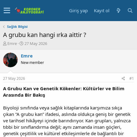
Giriş yap
Kayıt ol
Sağlık Bilgisi
A grubu kan hangi ırka aittir ?
K
B
Emre
27 May 2026
o
a
n
ş
Emre
u
l
New member
y
a
u
n
b
g
27 May 2026
#1
a
ı
ş
ç
A Grubu Kan ve Genetik Kökenler: Kültürler ve Bilim
l
t
Arasında Bir Bakış
a
a
t
r
Biyoloji sınıfında veya sağlık kitaplarında karşımıza sıkça
a
i
çıkan “A grubu kan” ifadesi, aslında oldukça geniş bir genetik
n
h
ve tarihsel hikâyeyi içinde barındırıyor. Kan grupları, yalnızca
i
tıbbi bir sınıflandırma değil; aynı zamanda insan göçleri,
genetik çeşitlilik ve kültürel etkileşimlerle de bağlantılı bir