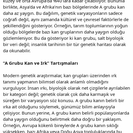
kuzey ve orta Avrupa’da %40’lara kadar çıkabiliyor. Bununla
birlikte, Asya’da ve Afrika’nın bazı bölgelerinde A grubu kan
daha az yaygın. Bu dağılım, genetik varyasyonların sadece
coğrafi değil, aynı zamanda kültürel ve çevresel faktörlerle de
şekillendiğini gösteriyor. Örneğin, tarım toplumlarının yoğun
olduğu bölgelerde bazı kan gruplarının daha yaygın olduğu
gözlemleniyor. Bu da gösteriyor ki kan grubu, salt biyolojik
bir veri değil; insanlık tarihinin bir tür genetik haritası olarak
da okunabilir.
“A Grubu Kan ve Irk” Tartışmaları
Modern genetik araştırmalar, kan grupları üzerinden ırk
tanımı yapmanın bilimsel olarak anlamlı olmadığını
vurguluyor. İnsan ırkı, biyolojik olarak net çizgilerle ayrılabilen
bir kategori değil; genetik olarak çok daha karmaşık ve
süreğen bir varyasyon söz konusu. A grubu kanın belirli bir
ırka ait olduğunu söylemek, günümüz bilim anlayışıyla
çelişiyor. Bunun yerine, A grubu kanın belirli popülasyonlarda
daha yaygın olduğunu belirtmek daha doğru bir yaklaşım.
Örneğin, Avrupa kökenli bireylerde A grubu kanın sıklığı
yüksekken, bazı Afrika veya Doğu Asya topluluklarında bu