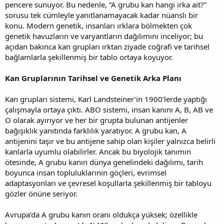
pencere sunuyor. Bu nedenle, “A grubu kan hangi ırka ait?”
sorusu tek cümleyle yanıtlanamayacak kadar nüanslı bir
konu. Modern genetik, insanları ırklara bölmekten çok
genetik havuzların ve varyantların dağılımını inceliyor; bu
açıdan bakınca kan grupları ırktan ziyade coğrafi ve tarihsel
bağlamlarla şekillenmiş bir tablo ortaya koyuyor.
Kan Gruplarının Tarihsel ve Genetik Arka Planı
Kan grupları sistemi, Karl Landsteiner’in 1900’lerde yaptığı
çalışmayla ortaya çıktı. ABO sistemi, insan kanını A, B, AB ve
O olarak ayırıyor ve her bir grupta bulunan antijenler
bağışıklık yanıtında farklılık yaratıyor. A grubu kan, A
antijenini taşır ve bu antijene sahip olan kişiler yalnızca belirli
kanlarla uyumlu olabilirler. Ancak bu biyolojik tanımın
ötesinde, A grubu kanın dünya genelindeki dağılımı, tarih
boyunca insan topluluklarının göçleri, evrimsel
adaptasyonları ve çevresel koşullarla şekillenmiş bir tabloyu
gözler önüne seriyor.
Avrupa’da A grubu kanın oranı oldukça yüksek; özellikle