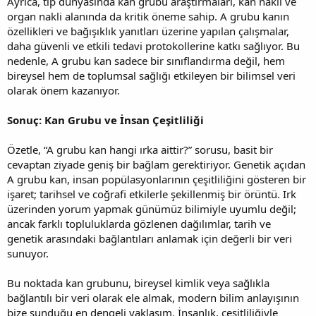
Ayrıca, tıp dünyasında kan grubu araştırmaları, kan nakli ve
organ nakli alanında da kritik öneme sahip. A grubu kanın
özellikleri ve bağışıklık yanıtları üzerine yapılan çalışmalar,
daha güvenli ve etkili tedavi protokollerine katkı sağlıyor. Bu
nedenle, A grubu kan sadece bir sınıflandırma değil, hem
bireysel hem de toplumsal sağlığı etkileyen bir bilimsel veri
olarak önem kazanıyor.
Sonuç: Kan Grubu ve İnsan Çeşitliliği
Özetle, “A grubu kan hangi ırka aittir?” sorusu, basit bir
cevaptan ziyade geniş bir bağlam gerektiriyor. Genetik açıdan
A grubu kan, insan popülasyonlarının çeşitliliğini gösteren bir
işaret; tarihsel ve coğrafi etkilerle şekillenmiş bir örüntü. Irk
üzerinden yorum yapmak günümüz bilimiyle uyumlu değil;
ancak farklı topluluklarda gözlenen dağılımlar, tarih ve
genetik arasındaki bağlantıları anlamak için değerli bir veri
sunuyor.
Bu noktada kan grubunu, bireysel kimlik veya sağlıkla
bağlantılı bir veri olarak ele almak, modern bilim anlayışının
bize sunduğu en dengeli yaklaşım. İnsanlık, çeşitliliğiyle