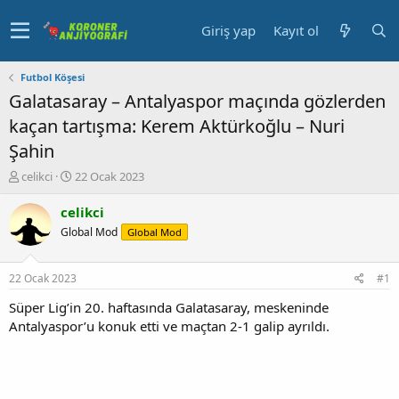
Giriş yap
Kayıt ol
Futbol Köşesi
Galatasaray – Antalyaspor maçında gözlerden
kaçan tartışma: Kerem Aktürkoğlu – Nuri
Şahin
K
B
celikci
22 Ocak 2023
o
a
n
ş
celikci
u
l
Global Mod
Global Mod
y
a
u
n
b
g
22 Ocak 2023
#1
a
ı
ş
ç
Süper Lig’in 20. haftasında Galatasaray, meskeninde
l
t
Antalyaspor’u konuk etti ve maçtan 2-1 galip ayrıldı.
a
a
t
r
a
i
n
h