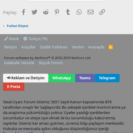
Facebook
Twitter
Reddit
Pinterest
Tumblr
WhatsApp
E-posta
Link
Paylaş:
Futbol Köşesi
Klasik
Türkçe (TR)
İletişim
Koşullar
Gizlilik Politikası
Yardım
Anasayfa
R
S
S
Forum software by XenForo™
© 2010-2019 XenForo Ltd.
Kalabalık Yalnızlık
Büyük Forum
📢 Reklam ve İletişim
WhatsApp
Teams
Telegram
E-Posta
Yasal Uyarı: Forum Sitemiz; 5651 Sayılı Kanun kapsamında BTK
tarafından onaylı Yer Sağlayıcı'dır. Bu sebeple içerikleri kontrol etme ya
da araştırma yükümlülüğü yoktur. Üyeler yazdığı içeriklerden
sorumludur ve siteye üye olmak ile bu sorumluluğu kabul etmiş
sayılırlar. Sitemiz kar amacı gütmez, ücretsiz bilgi paylaşım merkezidir.
Hukuka ve mevzuata aykırı olduğunu düşündüğünüz içeriği