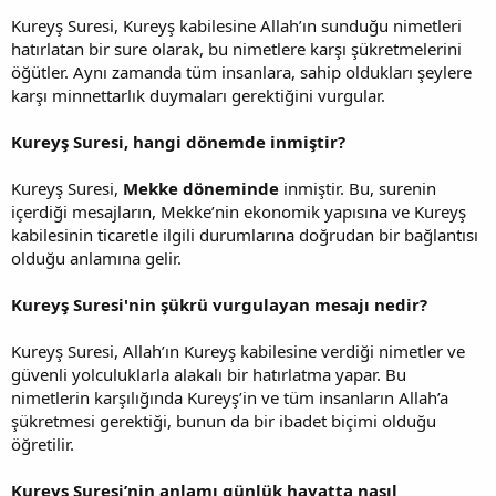
Kureyş Suresi, Kureyş kabilesine Allah’ın sunduğu nimetleri
hatırlatan bir sure olarak, bu nimetlere karşı şükretmelerini
öğütler. Aynı zamanda tüm insanlara, sahip oldukları şeylere
karşı minnettarlık duymaları gerektiğini vurgular.
Kureyş Suresi, hangi dönemde inmiştir?
Kureyş Suresi,
Mekke döneminde
inmiştir. Bu, surenin
içerdiği mesajların, Mekke’nin ekonomik yapısına ve Kureyş
kabilesinin ticaretle ilgili durumlarına doğrudan bir bağlantısı
olduğu anlamına gelir.
Kureyş Suresi'nin şükrü vurgulayan mesajı nedir?
Kureyş Suresi, Allah’ın Kureyş kabilesine verdiği nimetler ve
güvenli yolculuklarla alakalı bir hatırlatma yapar. Bu
nimetlerin karşılığında Kureyş’in ve tüm insanların Allah’a
şükretmesi gerektiği, bunun da bir ibadet biçimi olduğu
öğretilir.
Kureyş Suresi’nin anlamı günlük hayatta nasıl