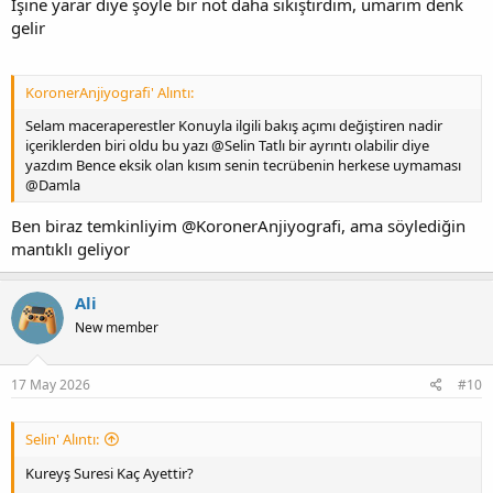
İşine yarar diye şöyle bir not daha sıkıştırdım, umarım denk
gelir
KoronerAnjiyografi' Alıntı:
Selam maceraperestler Konuyla ilgili bakış açımı değiştiren nadir
içeriklerden biri oldu bu yazı @Selin Tatlı bir ayrıntı olabilir diye
yazdım Bence eksik olan kısım senin tecrübenin herkese uymaması
@Damla
Ben biraz temkinliyim @KoronerAnjiyografi, ama söylediğin
mantıklı geliyor
Ali
New member
17 May 2026
#10
Selin' Alıntı:
Kureyş Suresi Kaç Ayettir?