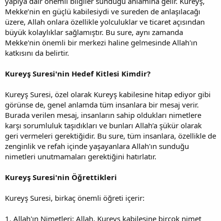
yapıya dair önemli bilgiler sunduğu anlamına gelir. Kureyş,
Mekke’nin en güçlü kabilesiydi ve sureden de anlaşılacağı
üzere, Allah onlara özellikle yolculuklar ve ticaret açısından
büyük kolaylıklar sağlamıştır. Bu sure, aynı zamanda
Mekke'nin önemli bir merkezi haline gelmesinde Allah'ın
katkısını da belirtir.
Kureyş Suresi'nin Hedef Kitlesi Kimdir?
Kureyş Suresi, özel olarak Kureyş kabilesine hitap ediyor gibi
görünse de, genel anlamda tüm insanlara bir mesaj verir.
Burada verilen mesaj, insanların sahip oldukları nimetlere
karşı sorumluluk taşıdıkları ve bunları Allah’a şükür olarak
geri vermeleri gerektiğidir. Bu sure, tüm insanlara, özellikle de
zenginlik ve refah içinde yaşayanlara Allah'ın sunduğu
nimetleri unutmamaları gerektiğini hatırlatır.
Kureyş Suresi'nin Öğrettikleri
Kureyş Suresi, birkaç önemli öğreti içerir:
1. Allah'ın Nimetleri: Allah, Kureyş kabilesine birçok nimet