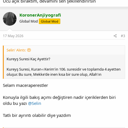
Ucu açık bıraktım, devamını sen şekillendirirsin
KoronerAnjiyografi
Global Mod
Global Mod
17 May 2026
#3
Selin' Alıntı:
Kureyş Suresi Kaç Ayettir?
Kureyş Suresi, Kuran-ı Kerim'in 106. suresidir ve toplamda 4 ayetten
oluşur. Bu sure, Mekke'de inen kısa bir sure olup, Allah'ın
Selam maceraperestler
Konuyla ilgili bakış açımı değiştiren nadir içeriklerden biri
oldu bu yazı
@Selin
Tatlı bir ayrıntı olabilir diye yazdım