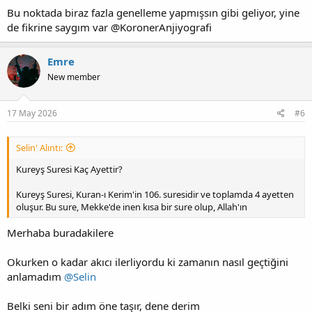
Bu noktada biraz fazla genelleme yapmışsın gibi geliyor, yine
de fikrine saygım var @KoronerAnjiyografi
Emre
New member
17 May 2026
#6
Selin' Alıntı:
Kureyş Suresi Kaç Ayettir?
Kureyş Suresi, Kuran-ı Kerim'in 106. suresidir ve toplamda 4 ayetten
oluşur. Bu sure, Mekke'de inen kısa bir sure olup, Allah'ın
Merhaba buradakilere
Okurken o kadar akıcı ilerliyordu ki zamanın nasıl geçtiğini
anlamadım
@Selin
Belki seni bir adım öne taşır, dene derim