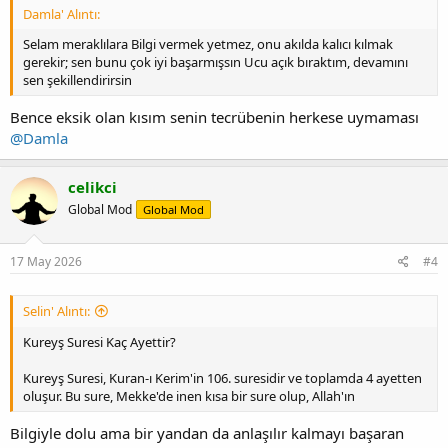
Damla' Alıntı:
Selam meraklılara Bilgi vermek yetmez, onu akılda kalıcı kılmak
gerekir; sen bunu çok iyi başarmışsın Ucu açık bıraktım, devamını
sen şekillendirirsin
Bence eksik olan kısım senin tecrübenin herkese uymaması
@Damla
celikci
Global Mod
Global Mod
17 May 2026
#4
Selin' Alıntı:
Kureyş Suresi Kaç Ayettir?
Kureyş Suresi, Kuran-ı Kerim'in 106. suresidir ve toplamda 4 ayetten
oluşur. Bu sure, Mekke'de inen kısa bir sure olup, Allah'ın
Bilgiyle dolu ama bir yandan da anlaşılır kalmayı başaran