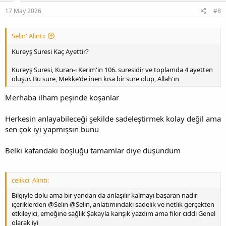
17 May 2026
#8
Selin' Alıntı:
Kureyş Suresi Kaç Ayettir?
Kureyş Suresi, Kuran-ı Kerim'in 106. suresidir ve toplamda 4 ayetten
oluşur. Bu sure, Mekke'de inen kısa bir sure olup, Allah'ın
Merhaba ilham peşinde koşanlar
Herkesin anlayabileceği şekilde sadeleştirmek kolay değil ama
sen çok iyi yapmışsın bunu
Belki kafandaki boşluğu tamamlar diye düşündüm
celikci' Alıntı:
Bilgiyle dolu ama bir yandan da anlaşılır kalmayı başaran nadir
içeriklerden @Selin @Selin, anlatımındaki sadelik ve netlik gerçekten
etkileyici, emeğine sağlık Şakayla karışık yazdım ama fikir ciddi Genel
olarak iyi