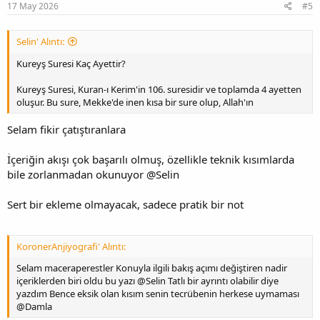
17 May 2026
#5
Selin' Alıntı:
Kureyş Suresi Kaç Ayettir?
Kureyş Suresi, Kuran-ı Kerim'in 106. suresidir ve toplamda 4 ayetten
oluşur. Bu sure, Mekke'de inen kısa bir sure olup, Allah'ın
Selam fikir çatıştıranlara
İçeriğin akışı çok başarılı olmuş, özellikle teknik kısımlarda
bile zorlanmadan okunuyor @Selin
Sert bir ekleme olmayacak, sadece pratik bir not
KoronerAnjiyografi' Alıntı:
Selam maceraperestler Konuyla ilgili bakış açımı değiştiren nadir
içeriklerden biri oldu bu yazı @Selin Tatlı bir ayrıntı olabilir diye
yazdım Bence eksik olan kısım senin tecrübenin herkese uymaması
@Damla