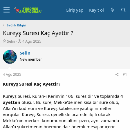
Giriş yap
Kayıt ol
Sağlık Bilgisi
Kureyş Suresi Kaç Ayettir ?
K
B
Selin
4 Ağu 2025
o
a
n
ş
Selin
u
l
New member
y
a
u
n
b
g
4 Ağu 2025
#1
a
ı
ş
ç
Kureyş Suresi Kaç Ayettir?
l
t
a
a
Kureyş Suresi, Kuran-ı Kerim'in 106. suresidir ve toplamda
4
t
r
ayetten
oluşur. Bu sure, Mekke'de inen kısa bir sure olup,
a
i
Allah'ın kudretini ve Kureyş kabilesine yaptığı nimetleri
n
h
vurgular. Kureyş Suresi, genellikle ticaretle ilgili olarak
i
Mekke'nin merkezi konumunun altını çizen, aynı zamanda
Allah'a şükretmenin önemine dair önemli mesajlar içerir.