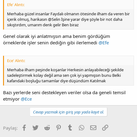
Efe' Alıntı:
Merhaba güzel insanlar Faydalı olmanın ötesinde ilham da veren bir
içerik olmuş, harikasın @Selin İşine yarar diye şöyle bir not daha
sıkıştırdım, umarım denk gelir Ben biraz
Genel olarak iyi anlatmışsın ama benim gördüğüm
örneklerde işler senin dediğin gibi ilerlemedi
@Efe
Ece' Alıntı:
Merhaba ilham peşinde koşanlar Herkesin anlayabileceği şekilde
sadeleştirmek kolay değil ama sen çok iyi yapmışsın bunu Belki
kafandaki boşluğu tamamlar diye düşündüm Katılmak
Bazı yerlerde seni destekleyen veriler olsa da geneli temsil
etmiyor
@Ece
Cevap yazmak için giriş yap yada kayıt ol.
Facebook
Twitter
Reddit
Pinterest
Tumblr
WhatsApp
E-posta
Link
Paylaş: