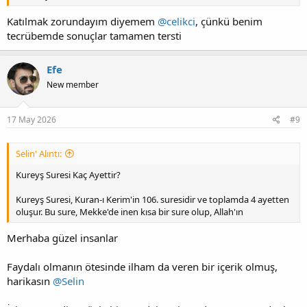
Katılmak zorundayım diyemem
@celikci
, çünkü benim
tecrübemde sonuçlar tamamen tersti
Efe
New member
17 May 2026
#9
Selin' Alıntı:
Kureyş Suresi Kaç Ayettir?
Kureyş Suresi, Kuran-ı Kerim'in 106. suresidir ve toplamda 4 ayetten
oluşur. Bu sure, Mekke'de inen kısa bir sure olup, Allah'ın
Merhaba güzel insanlar
Faydalı olmanın ötesinde ilham da veren bir içerik olmuş,
harikasın
@Selin