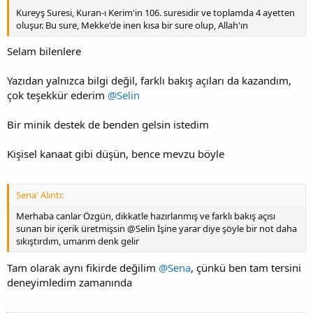
Kureyş Suresi, Kuran-ı Kerim'in 106. suresidir ve toplamda 4 ayetten
oluşur. Bu sure, Mekke'de inen kısa bir sure olup, Allah'ın
Selam bilenlere
Yazıdan yalnızca bilgi değil, farklı bakış açıları da kazandım,
çok teşekkür ederim
@Selin
Bir minik destek de benden gelsin istedim
Kişisel kanaat gibi düşün, bence mevzu böyle
Sena' Alıntı:
Merhaba canlar Özgün, dikkatle hazırlanmış ve farklı bakış açısı
sunan bir içerik üretmişsin @Selin İşine yarar diye şöyle bir not daha
sıkıştırdım, umarım denk gelir
Tam olarak aynı fikirde değilim
@Sena
, çünkü ben tam tersini
deneyimledim zamanında