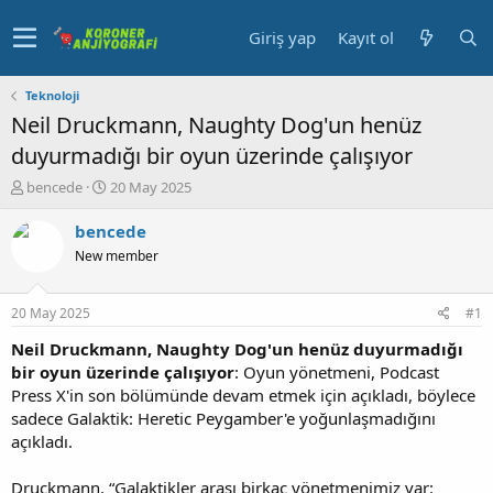
Giriş yap
Kayıt ol
Teknoloji
Neil Druckmann, Naughty Dog'un henüz
duyurmadığı bir oyun üzerinde çalışıyor
K
B
bencede
20 May 2025
o
a
n
ş
bencede
u
l
New member
y
a
u
n
b
g
20 May 2025
#1
a
ı
ş
ç
Neil Druckmann, Naughty Dog'un henüz duyurmadığı
l
t
bir oyun üzerinde çalışıyor
: Oyun yönetmeni, Podcast
a
a
Press X'in son bölümünde devam etmek için açıkladı, böylece
t
r
sadece Galaktik: Heretic Peygamber'e yoğunlaşmadığını
a
i
açıkladı.
n
h
i
Druckmann, “Galaktikler arası birkaç yönetmenimiz var: