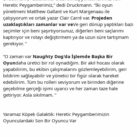
Heretic Peygamberimiz,” dedi Druckmann. “İki oyun
yönetmeni Matthew Gallant ve Kurt Margenaau ile
çalışıyorum ve ortak yazar Clair Carré var.
Projeden
uzaklaştıkları zamanlar var ve
Ve geri dönüp yaptıkları bazı
seçimler için beni şaşırtıyorsunuz, diğerleri beni saçlarımı
kaptırıyor ve rotayı değiştirmem ya da uzun süre tartışmam
gerekiyor. “
“O zaman var
Naughty Dog'da İşlemde Başka Bir
Oyun
daha üretici bir rol oynadığım. Bir akıl hocası olarak
yapabilirim, bu ekibin çalışmalarını gözlemleyebilirim, geri
bildirim sağlayabilir ve yönetici bir figür olarak hareket
edebilirim. Tüm bu rolleri seviyorum ve birinden diğerine
geçebilme gerçeği işimi uyarıcı ve her zaman taze hale
getiriyor. Asla sıkılmam. ”
Yaramaz Köpek Galaktik: Heretic Peygamberimizin
Oyunculardaki Son Bir Oyuncu Var