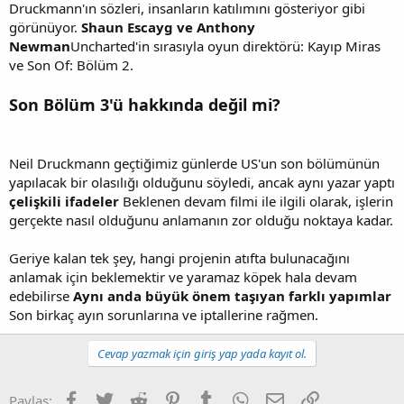
Druckmann'ın sözleri, insanların katılımını gösteriyor gibi
görünüyor.
Shaun Escayg ve Anthony
Newman
Uncharted'in sırasıyla oyun direktörü: Kayıp Miras
ve Son Of: Bölüm 2.
Son Bölüm 3'ü hakkında değil mi?
Neil Druckmann geçtiğimiz günlerde US'un son bölümünün
yapılacak bir olasılığı olduğunu söyledi, ancak aynı yazar yaptı
çelişkili ifadeler
Beklenen devam filmi ile ilgili olarak, işlerin
gerçekte nasıl olduğunu anlamanın zor olduğu noktaya kadar.
Geriye kalan tek şey, hangi projenin atıfta bulunacağını
anlamak için beklemektir ve yaramaz köpek hala devam
edebilirse
Aynı anda büyük önem taşıyan farklı yapımlar
Son birkaç ayın sorunlarına ve iptallerine rağmen.
Cevap yazmak için giriş yap yada kayıt ol.
Facebook
Twitter
Reddit
Pinterest
Tumblr
WhatsApp
E-posta
Link
Paylaş: