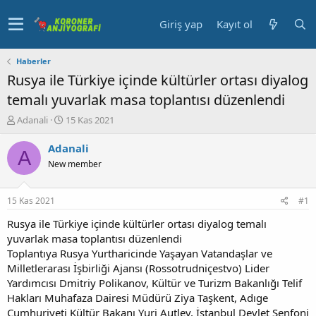
Giriş yap
Kayıt ol
Haberler
Rusya ile Türkiye içinde kültürler ortası diyalog
temalı yuvarlak masa toplantısı düzenlendi
K
B
Adanali
15 Kas 2021
o
a
n
ş
Adanali
A
u
l
New member
y
a
u
n
b
g
15 Kas 2021
#1
a
ı
ş
ç
Rusya ile Türkiye içinde kültürler ortası diyalog temalı
l
t
yuvarlak masa toplantısı düzenlendi
a
a
Toplantıya Rusya Yurtharicinde Yaşayan Vatandaşlar ve
t
r
Milletlerarası İşbirliği Ajansı (Rossotrudniçestvo) Lider
a
i
Yardımcısı Dmitriy Polikanov, Kültür ve Turizm Bakanlığı Telif
n
h
Hakları Muhafaza Dairesi Müdürü Ziya Taşkent, Adıge
i
Cumhuriyeti Kültür Bakanı Yuri Autlev, İstanbul Devlet Senfoni