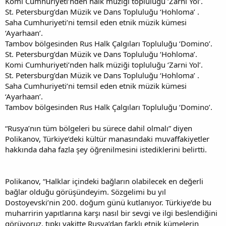
Komi Cumhuriyeti’nden halk müziği topluluğu ‘Zarni Yol’.
St. Petersburg’dan Müzik ve Dans Topluluğu ‘Hohloma’ .
Saha Cumhuriyeti’ni temsil eden etnik müzik kümesi
‘Ayarhaan’.
Tambov bölgesinden Rus Halk Çalgıları Topluluğu ‘Domino’.
St. Petersburg’dan Müzik ve Dans Topluluğu ‘Hohloma’.
Komi Cumhuriyeti’nden halk müziği topluluğu ‘Zarni Yol’.
St. Petersburg’dan Müzik ve Dans Topluluğu ‘Hohloma’ .
Saha Cumhuriyeti’ni temsil eden etnik müzik kümesi
‘Ayarhaan’.
Tambov bölgesinden Rus Halk Çalgıları Topluluğu ‘Domino’.
“Rusya’nın tüm bölgeleri bu sürece dahil olmalı” diyen
Polikanov, Türkiye’deki kültür manasındaki muvaffakiyetler
hakkında daha fazla şey öğrenilmesini istediklerini belirtti.
Polikanov, “Halklar içindeki bağların olabilecek en değerli
bağlar olduğu görüşündeyim. Sözgelimi bu yıl
Dostoyevski’nin 200. doğum günü kutlanıyor. Türkiye’de bu
muharririn yapıtlarına karşı nasıl bir sevgi ve ilgi beslendiğini
görüyoruz. tıpkı vakitte Rusya’dan farklı etnik kümelerin