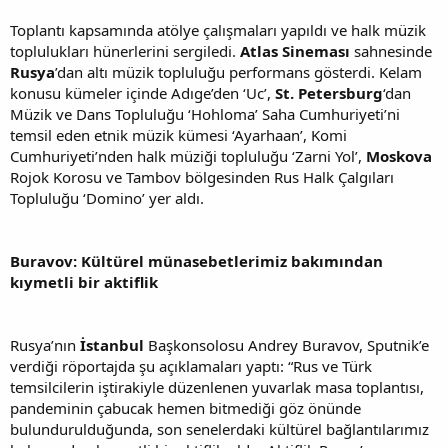
Toplantı kapsamında atölye çalışmaları yapıldı ve halk müzik
toplulukları hünerlerini sergiledi.
Atlas Sineması
sahnesinde
Rusya
’dan altı müzik topluluğu performans gösterdi. Kelam
konusu kümeler içinde Adıge’den ‘Uc’,
St. Petersburg
‘dan
Müzik ve Dans Topluluğu ‘Hohloma’ Saha Cumhuriyeti’ni
temsil eden etnik müzik kümesi ‘Ayarhaan’, Komi
Cumhuriyeti’nden halk müziği topluluğu ‘Zarni Yol’,
Moskova
Rojok Korosu ve Tambov bölgesinden Rus Halk Çalgıları
Topluluğu ‘Domino’ yer aldı.
Buravov: Kültürel münasebetlerimiz bakımından
kıymetli bir aktiflik
Rusya’nın
İstanbul
Başkonsolosu Andrey Buravov, Sputnik’e
verdiği röportajda şu açıklamaları yaptı: “Rus ve Türk
temsilcilerin iştirakiyle düzenlenen yuvarlak masa toplantısı,
pandeminin çabucak hemen bitmediği göz önünde
bulundurulduğunda, son senelerdaki kültürel bağlantılarımız