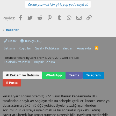
Cevap yazmak için giriş yap yada kayıt ol.
Facebook
Twitter
Reddit
Pinterest
Tumblr
WhatsApp
E-posta
Link
Paylaş:
Haberler
Klasik
Türkçe (TR)
İletişim
Koşullar
Gizlilik Politikası
Yardım
Anasayfa
R
S
S
Forum software by XenForo™
© 2010-2019 XenForo Ltd.
Kalabalık Yalnızlık
Büyük Forum
📢 Reklam ve İletişim
WhatsApp
Teams
Telegram
E-Posta
Yasal Uyarı: Forum Sitemiz; 5651 Sayılı Kanun kapsamında BTK
tarafından onaylı Yer Sağlayıcı'dır. Bu sebeple içerikleri kontrol etme ya
da araştırma yükümlülüğü yoktur. Üyeler yazdığı içeriklerden
sorumludur ve siteye üye olmak ile bu sorumluluğu kabul etmiş
sayılırlar. Sitemiz kar amacı gütmez, ücretsiz bilgi paylaşım merkezidir.