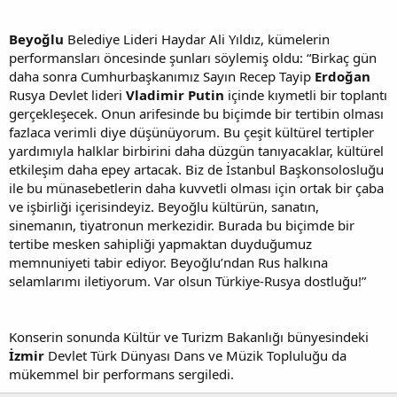
Beyoğlu
Belediye Lideri Haydar Ali Yıldız, kümelerin
performansları öncesinde şunları söylemiş oldu: “Birkaç gün
daha sonra Cumhurbaşkanımız Sayın Recep Tayip
Erdoğan
Rusya Devlet lideri
Vladimir Putin
içinde kıymetli bir toplantı
gerçekleşecek. Onun arifesinde bu biçimde bir tertibin olması
fazlaca verimli diye düşünüyorum. Bu çeşit kültürel tertipler
yardımıyla halklar birbirini daha düzgün tanıyacaklar, kültürel
etkileşim daha epey artacak. Biz de İstanbul Başkonsolosluğu
ile bu münasebetlerin daha kuvvetli olması için ortak bir çaba
ve işbirliği içerisindeyiz. Beyoğlu kültürün, sanatın,
sinemanın, tiyatronun merkezidir. Burada bu biçimde bir
tertibe mesken sahipliği yapmaktan duyduğumuz
memnuniyeti tabir ediyor. Beyoğlu’ndan Rus halkına
selamlarımı iletiyorum. Var olsun Türkiye-Rusya dostluğu!”
Konserin sonunda Kültür ve Turizm Bakanlığı bünyesindeki
İzmir
Devlet Türk Dünyası Dans ve Müzik Topluluğu da
mükemmel bir performans sergiledi.