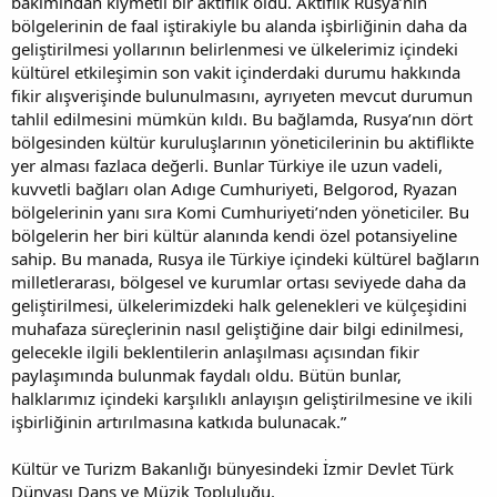
bakımından kıymetli bir aktiflik oldu. Aktiflik Rusya’nın
bölgelerinin de faal iştirakiyle bu alanda işbirliğinin daha da
geliştirilmesi yollarının belirlenmesi ve ülkelerimiz içindeki
kültürel etkileşimin son vakit içinderdaki durumu hakkında
fikir alışverişinde bulunulmasını, ayrıyeten mevcut durumun
tahlil edilmesini mümkün kıldı. Bu bağlamda, Rusya’nın dört
bölgesinden kültür kuruluşlarının yöneticilerinin bu aktiflikte
yer alması fazlaca değerli. Bunlar Türkiye ile uzun vadeli,
kuvvetli bağları olan Adıge Cumhuriyeti, Belgorod, Ryazan
bölgelerinin yanı sıra Komi Cumhuriyeti’nden yöneticiler. Bu
bölgelerin her biri kültür alanında kendi özel potansiyeline
sahip. Bu manada, Rusya ile Türkiye içindeki kültürel bağların
milletlerarası, bölgesel ve kurumlar ortası seviyede daha da
geliştirilmesi, ülkelerimizdeki halk gelenekleri ve külçeşidini
muhafaza süreçlerinin nasıl geliştiğine dair bilgi edinilmesi,
gelecekle ilgili beklentilerin anlaşılması açısından fikir
paylaşımında bulunmak faydalı oldu. Bütün bunlar,
halklarımız içindeki karşılıklı anlayışın geliştirilmesine ve ikili
işbirliğinin artırılmasına katkıda bulunacak.”
Kültür ve Turizm Bakanlığı bünyesindeki İzmir Devlet Türk
Dünyası Dans ve Müzik Topluluğu.