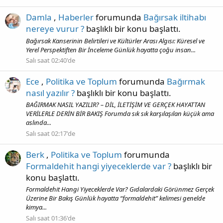
Damla
,
Haberler
forumunda
Bağırsak iltihabı
nereye vurur ?
başlıklı bir konu başlattı.
Bağırsak Kanserinin Belirtileri ve Kültürler Arası Algısı: Küresel ve
Yerel Perspektiften Bir İnceleme Günlük hayatta çoğu insan...
Salı saat 02:40'de
Ece
,
Politika ve Toplum
forumunda
Bağırmak
nasıl yazılır ?
başlıklı bir konu başlattı.
BAĞIRMAK NASIL YAZILIR? – DİL, İLETİŞİM VE GERÇEK HAYATTAN
VERİLERLE DERİN BİR BAKIŞ Forumda sık sık karşılaşılan küçük ama
aslında...
Salı saat 02:17'de
Berk
,
Politika ve Toplum
forumunda
Formaldehit hangi yiyeceklerde var ?
başlıklı bir
konu başlattı.
Formaldehit Hangi Yiyeceklerde Var? Gıdalardaki Görünmez Gerçek
Üzerine Bir Bakış Günlük hayatta “formaldehit” kelimesi genelde
kimya...
Salı saat 01:36'de