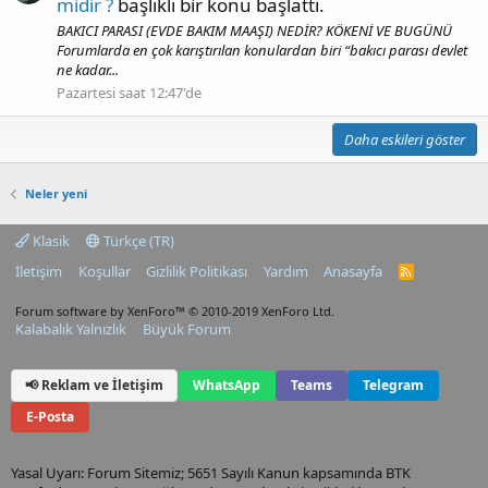
midir ?
başlıklı bir konu başlattı.
BAKICI PARASI (EVDE BAKIM MAAŞI) NEDİR? KÖKENİ VE BUGÜNÜ
Forumlarda en çok karıştırılan konulardan biri “bakıcı parası devlet
ne kadar...
Pazartesi saat 12:47'de
Daha eskileri göster
Neler yeni
Klasik
Türkçe (TR)
İletişim
Koşullar
Gizlilik Politikası
Yardım
Anasayfa
R
S
S
Forum software by XenForo™
© 2010-2019 XenForo Ltd.
Kalabalık Yalnızlık
Büyük Forum
📢 Reklam ve İletişim
WhatsApp
Teams
Telegram
E-Posta
Yasal Uyarı: Forum Sitemiz; 5651 Sayılı Kanun kapsamında BTK