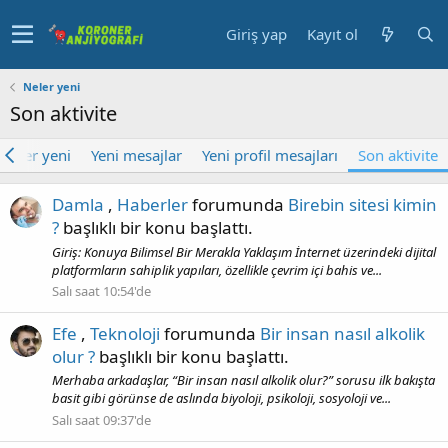
Giriş yap
Kayıt ol
Neler yeni
Son aktivite
Neler yeni
Yeni mesajlar
Yeni profil mesajları
Son aktivite
Damla
,
Haberler
forumunda
Birebin sitesi kimin
?
başlıklı bir konu başlattı.
Giriş: Konuya Bilimsel Bir Merakla Yaklaşım İnternet üzerindeki dijital
platformların sahiplik yapıları, özellikle çevrim içi bahis ve...
Salı saat 10:54'de
Efe
,
Teknoloji
forumunda
Bir insan nasıl alkolik
olur ?
başlıklı bir konu başlattı.
Merhaba arkadaşlar, “Bir insan nasıl alkolik olur?” sorusu ilk bakışta
basit gibi görünse de aslında biyoloji, psikoloji, sosyoloji ve...
Salı saat 09:37'de