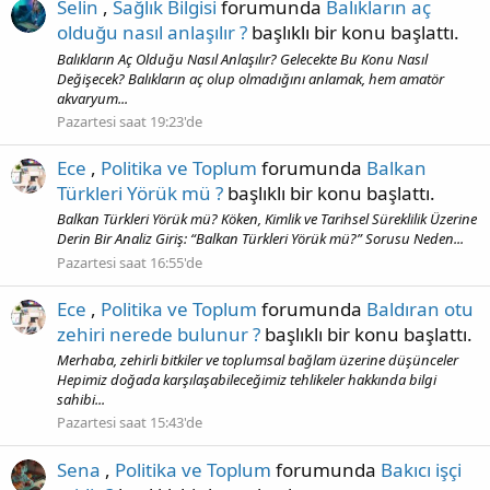
Selin
,
Sağlık Bilgisi
forumunda
Balıkların aç
olduğu nasıl anlaşılır ?
başlıklı bir konu başlattı.
Balıkların Aç Olduğu Nasıl Anlaşılır? Gelecekte Bu Konu Nasıl
Değişecek? Balıkların aç olup olmadığını anlamak, hem amatör
akvaryum...
Pazartesi saat 19:23'de
Ece
,
Politika ve Toplum
forumunda
Balkan
Türkleri Yörük mü ?
başlıklı bir konu başlattı.
Balkan Türkleri Yörük mü? Köken, Kimlik ve Tarihsel Süreklilik Üzerine
Derin Bir Analiz Giriş: “Balkan Türkleri Yörük mü?” Sorusu Neden...
Pazartesi saat 16:55'de
Ece
,
Politika ve Toplum
forumunda
Baldıran otu
zehiri nerede bulunur ?
başlıklı bir konu başlattı.
Merhaba, zehirli bitkiler ve toplumsal bağlam üzerine düşünceler
Hepimiz doğada karşılaşabileceğimiz tehlikeler hakkında bilgi
sahibi...
Pazartesi saat 15:43'de
Sena
,
Politika ve Toplum
forumunda
Bakıcı işçi