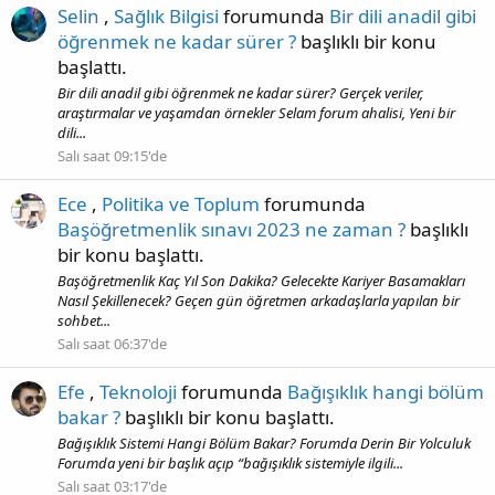
Selin
,
Sağlık Bilgisi
forumunda
Bir dili anadil gibi
öğrenmek ne kadar sürer ?
başlıklı bir konu
başlattı.
Bir dili anadil gibi öğrenmek ne kadar sürer? Gerçek veriler,
araştırmalar ve yaşamdan örnekler Selam forum ahalisi, Yeni bir
dili...
Salı saat 09:15'de
Ece
,
Politika ve Toplum
forumunda
Başöğretmenlik sınavı 2023 ne zaman ?
başlıklı
bir konu başlattı.
Başöğretmenlik Kaç Yıl Son Dakika? Gelecekte Kariyer Basamakları
Nasıl Şekillenecek? Geçen gün öğretmen arkadaşlarla yapılan bir
sohbet...
Salı saat 06:37'de
Efe
,
Teknoloji
forumunda
Bağışıklık hangi bölüm
bakar ?
başlıklı bir konu başlattı.
Bağışıklık Sistemi Hangi Bölüm Bakar? Forumda Derin Bir Yolculuk
Forumda yeni bir başlık açıp “bağışıklık sistemiyle ilgili...
Salı saat 03:17'de