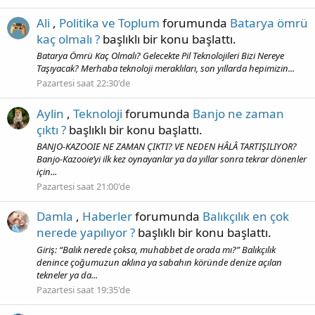
Ali
,
Politika ve Toplum
forumunda
Batarya ömrü
kaç olmalı ?
başlıklı bir konu başlattı.
Batarya Ömrü Kaç Olmalı? Gelecekte Pil Teknolojileri Bizi Nereye
Taşıyacak? Merhaba teknoloji meraklıları, son yıllarda hepimizin...
Pazartesi saat 22:30'de
Aylin
,
Teknoloji
forumunda
Banjo ne zaman
çıktı ?
başlıklı bir konu başlattı.
BANJO-KAZOOIE NE ZAMAN ÇIKTI? VE NEDEN HÂLÂ TARTIŞILIYOR?
Banjo-Kazooie’yi ilk kez oynayanlar ya da yıllar sonra tekrar dönenler
için...
Pazartesi saat 21:00'de
Damla
,
Haberler
forumunda
Balıkçılık en çok
nerede yapılıyor ?
başlıklı bir konu başlattı.
Giriş: “Balık nerede çoksa, muhabbet de orada mı?” Balıkçılık
denince çoğumuzun aklına ya sabahın köründe denize açılan
tekneler ya da...
Pazartesi saat 19:35'de