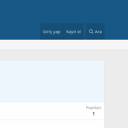
Giriş yap
Kayıt ol
Ara
Puanları
1