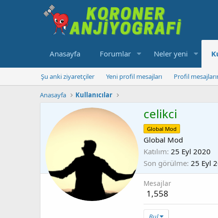
Anasayfa
Forumlar
Neler yeni
K
Şu anki ziyaretçiler
Yeni profil mesajları
Profil mesajlar
Anasayfa
Kullanıcılar
celikci
Global Mod
Global Mod
Katılım
25 Eyl 2020
Son görülme
25 Eyl 
Mesajlar
1,558
Bul