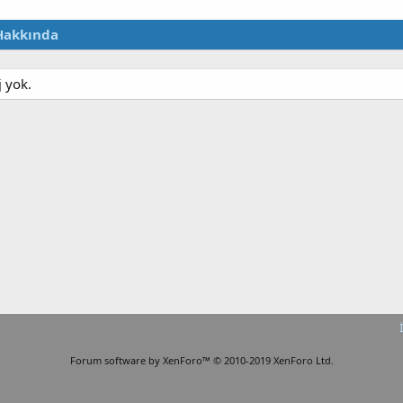
Hakkında
j yok.
Forum software by XenForo™
© 2010-2019 XenForo Ltd.