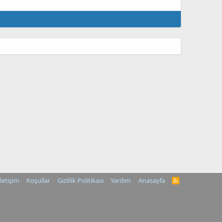
İletişim
Koşullar
Gizlilik Politikası
Yardım
Anasayfa
R
S
S