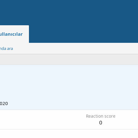
ullanıcılar
ında ara
2020
Reaction score
0