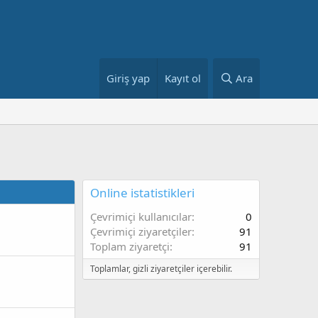
Giriş yap
Kayıt ol
Ara
Online istatistikleri
Çevrimiçi kullanıcılar
0
Çevrimiçi ziyaretçiler
91
Toplam ziyaretçi
91
Toplamlar, gizli ziyaretçiler içerebilir.