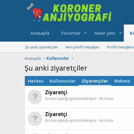
Anasayfa
Forumlar
Neler yeni
K
Şu anki ziyaretçiler
Yeni profil mesajları
Profil mesajlar
Anasayfa
Kullanıcılar
Şu anki ziyaretçiler
Herkes
Kullanıcılar
Ziyaretçiler
Robots
Ziyaretçi
En son içeriği görüntüleniyor
Az önce
Ziyaretçi
En son içeriği görüntüleniyor
Az önce