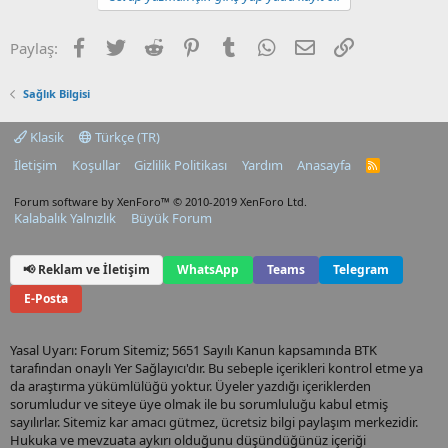
Facebook
Twitter
Reddit
Pinterest
Tumblr
WhatsApp
E-posta
Link
Paylaş:
Sağlık Bilgisi
Klasik
Türkçe (TR)
İletişim
Koşullar
Gizlilik Politikası
Yardım
Anasayfa
R
S
S
Forum software by XenForo™
© 2010-2019 XenForo Ltd.
Kalabalık Yalnızlık
Büyük Forum
📢 Reklam ve İletişim
WhatsApp
Teams
Telegram
E-Posta
Yasal Uyarı: Forum Sitemiz; 5651 Sayılı Kanun kapsamında BTK
tarafından onaylı Yer Sağlayıcı'dır. Bu sebeple içerikleri kontrol etme ya
da araştırma yükümlülüğü yoktur. Üyeler yazdığı içeriklerden
sorumludur ve siteye üye olmak ile bu sorumluluğu kabul etmiş
sayılırlar. Sitemiz kar amacı gütmez, ücretsiz bilgi paylaşım merkezidir.
Hukuka ve mevzuata aykırı olduğunu düşündüğünüz içeriği