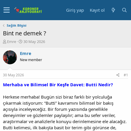
Giriş yap
Kayıt ol
Sağlık Bilgisi
Bint ne demek ?
K
B
Emre
30 May 2026
o
a
n
ş
Emre
u
l
New member
y
a
u
n
b
g
30 May 2026
#1
a
ı
ş
ç
Merhaba ve Bilimsel Bir Keşfe Davet: Butti Nedir?
l
t
a
a
Herkese merhaba! Bugün sizi biraz farklı bir yolculuğa
t
r
çıkarmak istiyorum: “Butti” kavramını bilimsel bir bakış
a
i
açısıyla inceleyeceğiz. Bir forum yazısında genellikle
n
h
deneyimler ve gözlemler paylaşılır; ama bu sefer veriler,
i
araştırmalar ve analizlerle konuyu derinlemesine ele alacağız.
Butti kelimesi, ilk bakışta basit bir terim gibi görünse de,