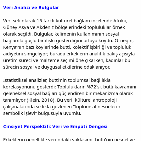
Veri Analizi ve Bulgular
Veri seti olarak 15 farklı kültürel bağlam incelendi: Afrika,
Güney Asya ve Akdeniz bölgelerindeki topluluklar örnek
olarak seçildi. Bulgular, kelimenin kullanımının sosyal
bağlamla güçlü bir ilişki gösterdiğini ortaya koydu. Örneğin,
Kenya’nın bazı köylerinde butti, kolektif işbirliği ve topluluk
aidiyetini simgeliyor; burada erkeklerin analitik bakış açısıyla
üretim süreci ve malzeme seçimi öne çıkarken, kadınlar bu
sürecin sosyal ve duygusal etkilerine odaklanıyor.
İstatistiksel analizler, butti’nin toplumsal bağlılıkla
korelasyonunu gösterdi: Toplulukların %72’si, butti kavramını
geleneksel sosyal bağları güçlendiren bir mekanizma olarak
tanımlıyor (Klein, 2018). Bu veri, kültürel antropoloji
çalışmalarında sıklıkla gözlenen “toplumsal nesnelerin
sembolik işlevi” bulgusuyla uyumlu.
Cinsiyet Perspektifi: Veri ve Empati Dengesi
Erkeklerin genellikle veri odaklı yaklaşımı, butti’nin nesnel ve