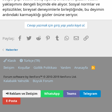
yaklaşımını dengeli biçimde ele alıyor. Sosyal normlar ve
eşitsizlikler, bireysel deneyimlerle birleştiğinde, bu deyimin
ardındaki karmaşıklığı gözler önüne seriyor.
Cevap yazmak için giriş yap yada kayıt ol.
Facebook
Twitter
Reddit
Pinterest
Tumblr
WhatsApp
E-posta
Link
Paylaş:
Haberler
Klasik
Türkçe (TR)
İletişim
Koşullar
Gizlilik Politikası
Yardım
Anasayfa
R
S
S
Forum software by XenForo™
© 2010-2019 XenForo Ltd.
Kalabalık Yalnızlık
Büyük Forum
📢 Reklam ve İletişim
WhatsApp
Teams
Telegram
E-Posta