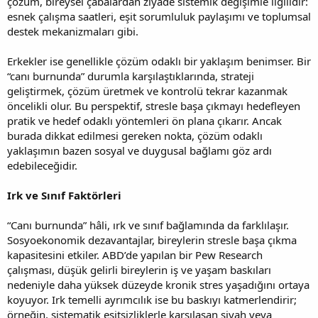
çözüm, bireysel çabalardan ziyade sistemik değişimle ilgilidir:
esnek çalışma saatleri, eşit sorumluluk paylaşımı ve toplumsal
destek mekanizmaları gibi.
Erkekler ise genellikle çözüm odaklı bir yaklaşım benimser. Bir
“canı burnunda” durumla karşılaştıklarında, strateji
geliştirmek, çözüm üretmek ve kontrolü tekrar kazanmak
öncelikli olur. Bu perspektif, stresle başa çıkmayı hedefleyen
pratik ve hedef odaklı yöntemleri ön plana çıkarır. Ancak
burada dikkat edilmesi gereken nokta, çözüm odaklı
yaklaşımın bazen sosyal ve duygusal bağlamı göz ardı
edebileceğidir.
Irk ve Sınıf Faktörleri
“Canı burnunda” hâli, ırk ve sınıf bağlamında da farklılaşır.
Sosyoekonomik dezavantajlar, bireylerin stresle başa çıkma
kapasitesini etkiler. ABD’de yapılan bir Pew Research
çalışması, düşük gelirli bireylerin iş ve yaşam baskıları
nedeniyle daha yüksek düzeyde kronik stres yaşadığını ortaya
koyuyor. Irk temelli ayrımcılık ise bu baskıyı katmerlendirir;
örneğin, sistematik eşitsizliklerle karşılaşan siyah veya