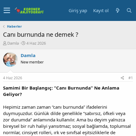
Giriş yap
Kayıt ol
Haberler
Canı burnunda ne demek ?
K
B
Damla
4 Haz 2026
o
a
n
ş
Damla
u
l
New member
y
a
u
n
b
g
4 Haz 2026
#1
a
ı
ş
ç
Samimi Bir Başlangıç: “Canı Burnunda” Ne Anlama
l
t
Geliyor?
a
a
t
r
Hepimiz zaman zaman “canı burnunda” ifadelerini
a
i
duymuşuzdur. Günlük dilde genellikle “sabırsız, öfkeli veya
n
h
zor durumda” anlamında kullanılır. Ama bu deyim yalnızca
i
bireysel bir ruh haliyi yansıtmaz; sosyal bağlamda, toplumsal
normlar, cinsiyet rolleri, ırk ve sınıfsal eşitsizliklerle de