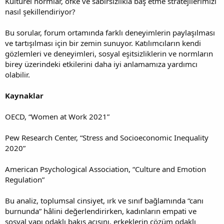
Kültürel normlar, öfke ve sabırsızlıkla baş etme stratejilerimizi
nasıl şekillendiriyor?
Bu sorular, forum ortamında farklı deneyimlerin paylaşılması
ve tartışılması için bir zemin sunuyor. Katılımcıların kendi
gözlemleri ve deneyimleri, sosyal eşitsizliklerin ve normların
birey üzerindeki etkilerini daha iyi anlamamıza yardımcı
olabilir.
Kaynaklar
OECD, “Women at Work 2021”
Pew Research Center, “Stress and Socioeconomic Inequality
2020”
American Psychological Association, “Culture and Emotion
Regulation”
Bu analiz, toplumsal cinsiyet, ırk ve sınıf bağlamında “canı
burnunda” hâlini değerlendirirken, kadınların empati ve
sosyal yapı odaklı bakış açısını, erkeklerin çözüm odaklı