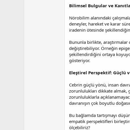
Bilimsel Bulgular ve Kanıtl
Nörobilim alanındaki çalışmalar
deneyler, hareket ve karar süre
iradenin ötesinde şekillendiği
Bununla birlikte, araştırmalar 
değiştirebiliyor. Örneğin epig
şekillendirdiğini ortaya koyuyo
gösteriyor.
Eleştirel Perspektif: Güçlü 
Cebrin güçlü yönü, insan davra
zorunlulukları dikkate almak, g
zorunluluklarla açıklanamayacağ
davranışın çok boyutlu doğasın
Bu bağlamda tartışmayı düşündür
empatik perspektifleri birleşti
ölçebiliriz?