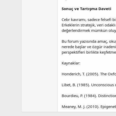
Sonuç ve Tartışma Daveti
Cebr kavramı, sadece felsefi bi
Erkeklerin stratejik, veri odakl
değerlendirmek mümkün oluy
Bu forum yazısında amaç, okuy
nerede başlar ve özgür iradenin
perspektifleri birlikte keşfetme
Kaynaklar:
Honderich, T. (2005). The Oxf
Libet, B. (1985). Unconscious c
Bourdieu, P. (1984). Distinctio
Meaney, M. J. (2010). Epigenet