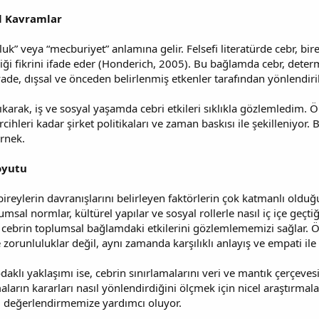
l Kavramlar
k” veya “mecburiyet” anlamına gelir. Felsefi literatürde cebr, birey
diği fikrini ifade eder (Honderich, 2005). Bu bağlamda cebr, determ
de, dışsal ve önceden belirlenmiş etkenler tarafından yönlendiril
arak, iş ve sosyal yaşamda cebri etkileri sıklıkla gözlemledim. Ö
rcihleri kadar şirket politikaları ve zaman baskısı ile şekilleniyo
rnek.
oyutu
 bireylerin davranışlarını belirleyen faktörlerin çok katmanlı old
lumsal normlar, kültürel yapılar ve sosyal rollerle nasıl iç içe geç
sı, cebrin toplumsal bağlamdaki etkilerini gözlemlememizi sağlar. 
e zorunluluklar değil, aynı zamanda karşılıklı anlayış ve empati 
daklı yaklaşımı ise, cebrin sınırlamalarını veri ve mantık çerçeves
aların kararları nasıl yönlendirdiğini ölçmek için nicel araştırmala
lı değerlendirmemize yardımcı oluyor.