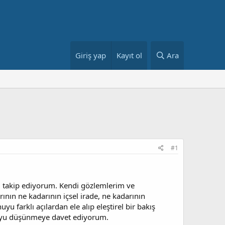
Giriş yap
Kayıt ol
Ara
#1
arı takip ediyorum. Kendi gözlemlerim ve
ının ne kadarının içsel irade, ne kadarının
u farklı açılardan ele alıp eleştirel bir bakış
ucuyu düşünmeye davet ediyorum.