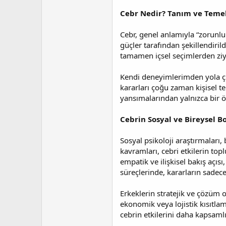
t
r
a
i
Cebr Nedir? Tanım ve Teme
n
h
i
Cebr, genel anlamıyla “zorunlulu
güçler tarafından şekillendiril
tamamen içsel seçimlerden ziya
Kendi deneyimlerimden yola çık
kararları çoğu zaman kişisel te
yansımalarından yalnızca bir ö
Cebrin Sosyal ve Bireysel B
Sosyal psikoloji araştırmaları,
kavramları, cebri etkilerin top
empatik ve ilişkisel bakış açı
süreçlerinde, kararların sadec
Erkeklerin stratejik ve çözüm o
ekonomik veya lojistik kısıtlam
cebrin etkilerini daha kapsam