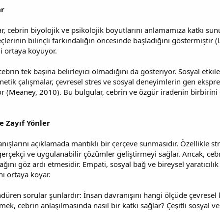
ar
, cebrin biyolojik ve psikolojik boyutlarını anlamamıza katkı sunuy
çlerinin bilinçli farkındalığın öncesinde başladığını göstermiştir 
ni ortaya koyuyor.
cebrin tek başına belirleyici olmadığını da gösteriyor. Sosyal etki
enetik çalışmalar, çevresel stres ve sosyal deneyimlerin gen ekspr
r (Meaney, 2010). Bu bulgular, cebrin ve özgür iradenin birbirini 
ve Zayıf Yönler
nışlarını açıklamada mantıklı bir çerçeve sunmasıdır. Özellikle st
erçekçi ve uygulanabilir çözümler geliştirmeyi sağlar. Ancak, cebri
ını göz ardı etmesidir. Empati, sosyal bağ ve bireysel yaratıcılık 
ı ortaya koyar.
en sorular şunlardır: İnsan davranışını hangi ölçüde çevresel kısı
rmek, cebrin anlaşılmasında nasıl bir katkı sağlar? Çeşitli sosyal v