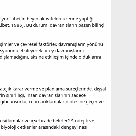
or. Libet’in beyin aktiviteleri üzerine yaptığı
(Libet, 1985). Bu durum, davranışların bazen bilinçli
leşimler ve çevresel faktörler, davranışların yönünü
esyonunu etkileyerek birey davranışlarını
dışlamadığını, aksine etkileşim içinde olduklarını
ratejik karar verme ve planlama süreçlerinde, dışsal
n sınırlılığı, insan davranışlarının sadece
gibi unsurlar, cebri açıklamaların ötesine geçer ve
tlamalar ve içsel irade belirler? Stratejik ve
e biyolojik etkenler arasındaki dengeyi nasıl