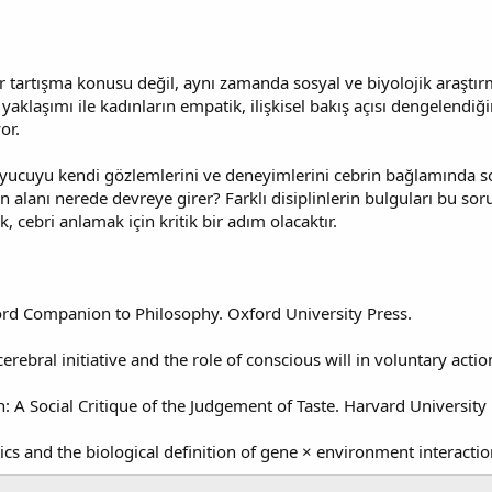
r tartışma konusu değil, aynı zamanda sosyal ve biyolojik araştırm
ı yaklaşımı ile kadınların empatik, ilişkisel bakış açısı dengelendi
or.
ucuyu kendi gözlemlerini ve deneyimlerini cebrin bağlamında sorg
 alanı nerede devreye girer? Farklı disiplinlerin bulguları bu soruya
k, cebri anlamak için kritik bir adım olacaktır.
ord Companion to Philosophy. Oxford University Press.
erebral initiative and the role of conscious will in voluntary act
n: A Social Critique of the Judgement of Taste. Harvard University 
ics and the biological definition of gene × environment interacti