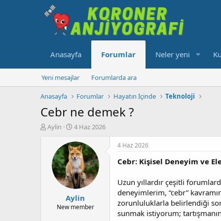
Anasayfa
Forumlar
Neler yeni
Ku
Yeni mesajlar
Forumlarda ara
Anasayfa
Forumlar
Hayatın İçinde
Teknoloji
Cebr ne demek ?
K
B
Aylin
4 Haz 2026
o
a
n
ş
4 Haz 2026
u
l
Cebr: Kişisel Deneyim ve Ele
y
a
u
n
b
g
Uzun yıllardır çeşitli forumla
a
ı
deneyimlerim, “cebr” kavramını
Aylin
ş
ç
zorunluluklarla belirlendiği so
l
t
New member
sunmak istiyorum; tartışmanın
a
a