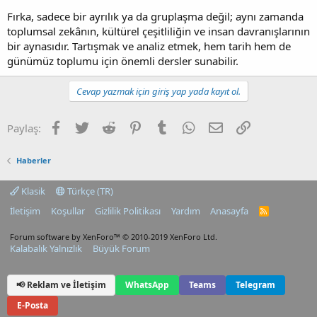
Fırka, sadece bir ayrılık ya da gruplaşma değil; aynı zamanda
toplumsal zekânın, kültürel çeşitliliğin ve insan davranışlarının
bir aynasıdır. Tartışmak ve analiz etmek, hem tarih hem de
günümüz toplumu için önemli dersler sunabilir.
Cevap yazmak için giriş yap yada kayıt ol.
Facebook
Twitter
Reddit
Pinterest
Tumblr
WhatsApp
E-posta
Link
Paylaş:
Haberler
Klasik
Türkçe (TR)
İletişim
Koşullar
Gizlilik Politikası
Yardım
Anasayfa
R
S
S
Forum software by XenForo™
© 2010-2019 XenForo Ltd.
Kalabalık Yalnızlık
Büyük Forum
📢 Reklam ve İletişim
WhatsApp
Teams
Telegram
E-Posta