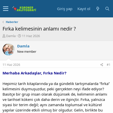
Giriş yap
Kayıt ol
Haberler
Fırka kelimesinin anlamı nedir ?
K
B
Damla
11 Haz 2026
o
a
n
ş
Damla
u
l
New member
y
a
u
n
b
g
11 Haz 2026
#1
a
ı
ş
ç
Merhaba Arkadaşlar, Fırka Nedir?
l
t
a
a
Hepimiz tarih kitaplarında ya da gündelik tartışmalarda “fırka”
t
r
kelimesini duymuşuzdur, peki gerçekten neyi ifade ediyor?
a
i
Basitçe bir grup insan olarak düşünsek de, kelimenin anlamı
n
h
ve tarihsel kökeni çok daha derin ve ilginçtir. Fırka, yalnızca
i
siyasi bir terim değil; aynı zamanda toplumsal ve kültürel
yapılar üzerinde etkili olmuş bir olgudur. Gelin, birlikte bu