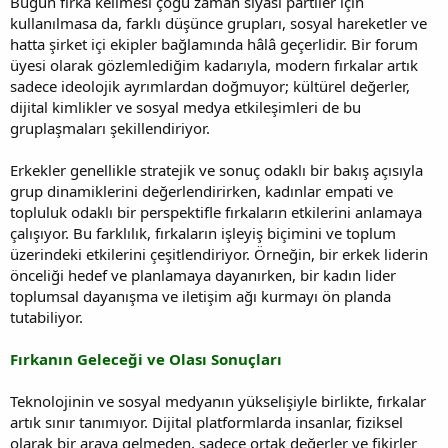
Bugün fırka kelimesi çoğu zaman siyasi partiler için
kullanılmasa da, farklı düşünce grupları, sosyal hareketler ve
hatta şirket içi ekipler bağlamında hâlâ geçerlidir. Bir forum
üyesi olarak gözlemlediğim kadarıyla, modern fırkalar artık
sadece ideolojik ayrımlardan doğmuyor; kültürel değerler,
dijital kimlikler ve sosyal medya etkileşimleri de bu
gruplaşmaları şekillendiriyor.
Erkekler genellikle stratejik ve sonuç odaklı bir bakış açısıyla
grup dinamiklerini değerlendirirken, kadınlar empati ve
topluluk odaklı bir perspektifle fırkaların etkilerini anlamaya
çalışıyor. Bu farklılık, fırkaların işleyiş biçimini ve toplum
üzerindeki etkilerini çeşitlendiriyor. Örneğin, bir erkek liderin
önceliği hedef ve planlamaya dayanırken, bir kadın lider
toplumsal dayanışma ve iletişim ağı kurmayı ön planda
tutabiliyor.
Fırkanın Geleceği ve Olası Sonuçları
Teknolojinin ve sosyal medyanın yükselişiyle birlikte, fırkalar
artık sınır tanımıyor. Dijital platformlarda insanlar, fiziksel
olarak bir araya gelmeden, sadece ortak değerler ve fikirler