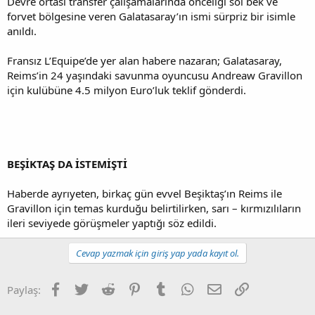
Devre ortası transfer çalışamalarında önceliği sol bek ve
forvet bölgesine veren Galatasaray’ın ismi sürpriz bir isimle
anıldı.
Fransız L’Equipe’de yer alan habere nazaran; Galatasaray,
Reims’in 24 yaşındaki savunma oyuncusu Andreaw Gravillon
için kulübüne 4.5 milyon Euro’luk teklif gönderdi.
BEŞİKTAŞ DA İSTEMİŞTİ
Haberde ayrıyeten, birkaç gün evvel Beşiktaş’ın Reims ile
Gravillon için temas kurduğu belirtilirken, sarı – kırmızılıların
ileri seviyede görüşmeler yaptığı söz edildi.
Cevap yazmak için giriş yap yada kayıt ol.
Facebook
Twitter
Reddit
Pinterest
Tumblr
WhatsApp
E-posta
Link
Paylaş: