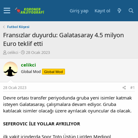
Giriş yap
Kayıt ol
Futbol Köşesi
Fransızlar duyurdu: Galatasaray 4.5 milyon
Euro teklif etti
K
B
celikci
28 Ocak 2023
o
a
n
ş
celikci
u
l
Global Mod
Global Mod
y
a
u
n
b
g
28 Ocak 2023
#1
a
ı
ş
ç
Devre ortası transfer periyodunda gruba yeni isimler katmak
l
t
isteyen Galatasaray, çalışmalara devam ediyor. Gruba
a
a
katılacak isimler olacağı üzere ayrılacak oyuncular da olacak.
t
r
a
i
SEFEROVIC İLE YOLLAR AYRILIYOR
n
h
i
ilk vakit içinderda Spor Toto Üstün Lig’den Medipol